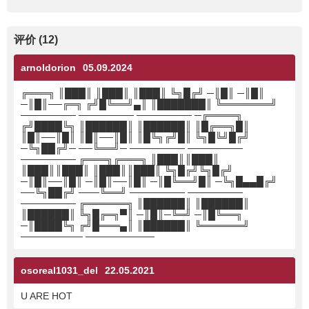
评价 (12)
arnoldorion
05.09.2024
╔═══╗ ║███║ ║███║ ║███║ ╚╗█╔╝ ─║█║ ─║█║
─║█║──╔═╗ ╔╝█╚══╝▄║ ║███████║ ╚═══════╝
──────── ──────── ──────── ─╔════╗
╔╝████╚╗ ║██████║ ║██████║ ║█╔══╗█║
║█║──║█║ ║█║──║█║ ║█╚╗╔╝█║ ╚╗█╚╝█╔╝
─╚╗██╔╝─ ──╚══╝─ ──────── ────────
──────── ╔═══╗╔═══╗ ║███║║███║
║███║║███║ ║███║║███║ ╚╗█╔╝╚╗█╔╝
─║█║──║█║ ─║█║──║█║ ─║█╚══╝█║ ─╚╗█▄▄█╔╝
──╚╗██╔╝ ───╚══╝ ──────── ────────
──────── ╔══════╗ ║██████║ ║██████║
║██████║ ╚╗█╔═╗▀║ ─║█║─╚═╝ ─║█╚══╗
─║████╚╗ ╔╝█═══▄║ ║██████║ ╚══════╝
───────── ──────────
osoreal1031_del
22.05.2021
U ARE HOT