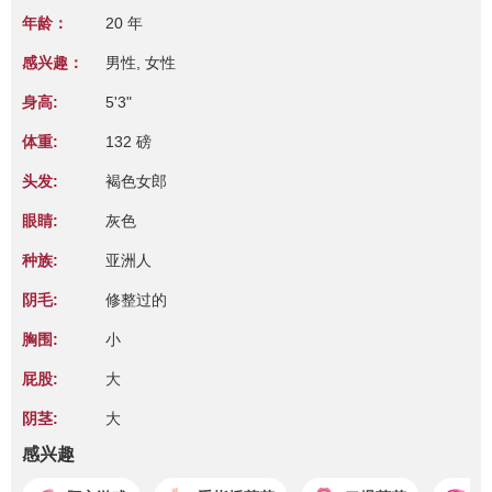
年龄：
20 年
感兴趣：
男性, 女性
身高:
5'3"
体重:
132 磅
头发:
褐色女郎
眼睛:
灰色
种族:
亚洲人
阴毛:
修整过的
胸围:
小
屁股:
大
阴茎:
大
感兴趣