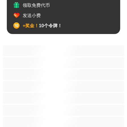
领取免费代币
发送小费
+奖金！
10个令牌！
主妇
亚洲人
吸烟
大妈
大学生
娇小型
拉丁裔