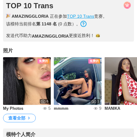
TOP 10 Trans
AMAZINGGLORIA
正在参加
TOP 10 Trans
竞赛。
该模特当前排名
第 1148 名
(0 点数）。
发送代币助力
更接近
胜利！
AMAZINGGLORIA
照片
免费的
免费的
6
1
5
9
My Photos
mmmm
MANIKA
查看全部
模特个人简介