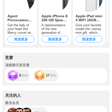
Agent
Apple iPhone 8
Apple iPad mini
V
Provocateur
256 GB Space
4 WiFi 16GB
Mercy Corset
Grey
Silver
Get the lady of
A representative
Give your favorite
Black
your heart this
of the new
model this savory
Mercy corset and
generation of
mini gift, which
let her shine with
iPhones! The
will make her
阅读更多
阅读更多
阅读更多
a perfect naughty
most popular 2017
totally happy and
gloss! You will see
wishlist item of
help her to always
how good it goes
every model! With
keep up with the
with her hourglass
all-new glass
newest
figure!
design and
technologies. Let
竞赛
incredibly smart
her store on this
functions this
nice silver gadget
顶级聊天室竞赛
device will help
lots of seductive
models feel
photos, videos
special and will
and make her able
8
17
胜利
胜利
always keep them
to reach you and
up-to-date.
have a good time
chatting online
together wherever
this sexy girl is.
关注的人
+56
最佳会员